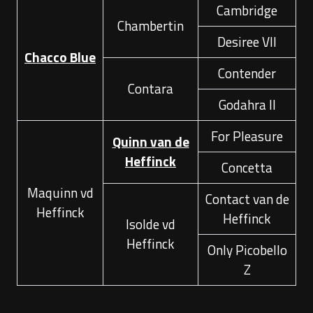
Cambridge
Chambertin
Desiree VII
Chacco Blue
Contender
Contara
Godahra II
For Pleasure
Quinn van de
MVM Horses V.O.F
Heffinck
Concetta
Havikerwaard 18
6994 JD De Steeg
Maquinn vd
Contact van de
Nederland
Heffinck
Heffinck
Isolde vd
+31 6 17404941
Heffinck
Only Picobello
Z
info@mvmhorses.nl