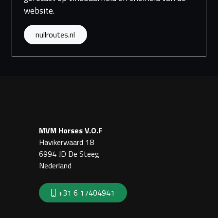
website.
nullroutes.nl
MVM Horses V.O.F
Havikerwaard 18
6994 JD De Steeg
Nederland
+31 6 17404941