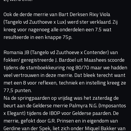
Ook de derde merrie van Bart Derksen Rixy Viola
(Tangelo vd Zuuthoeve x Lux) werd ster verklaard. Zij
kreeg voor nagenoeg alle onderdelen een 7.5 wat
resulteerde in een knappe 75p.
Romania JB (Tangelo vd Zuuthoeve x Contender) van
fokker/ geregistreerde J. Bardoel uit Maashees scoorde
tijdens de stamboekkeuring nog 80/70 maar we hadden
veel vertrouwen in deze merrie. Dat bleek terecht want
met een 8 voor reflexen, techniek en instelling kreeg ze
77,5 punten.
Na de springpaarden op vrijdag was het zaterdag de
beurt aan de Gelderse merrie Palmyra N.G. (Imposantos
x Elegant) tijdens de IBOP voor Gelderse paarden. De
merrie, gefokt door G.R. Prinsen en in eigendom van
Gerdine van der Spek, liet zich onder Miquel Bakker van