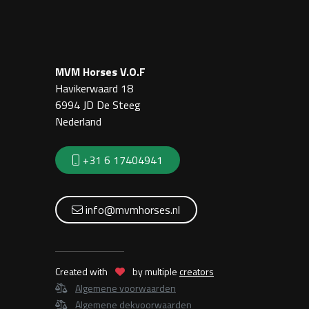
MVM Horses V.O.F
Havikerwaard 18
6994 JD De Steeg
Nederland
+31 6 17404941
info@mvmhorses.nl
Created with
by multiple
creators
Algemene voorwaarden
Algemene dekvoorwaarden