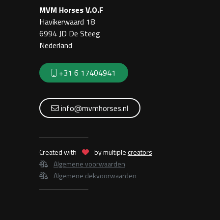
MVM Horses V.O.F
Havikerwaard 18
6994 JD De Steeg
Nederland
+31 6 17404941
info@mvmhorses.nl
Created with
by multiple
creators
Algemene voorwaarden
Algemene dekvoorwaarden