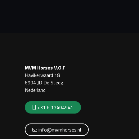
MVM Horses V.O.F
Havikerwaard 18
6994 JD De Steeg
Nederland
+31 6 17404941
info@mvmhorses.nl